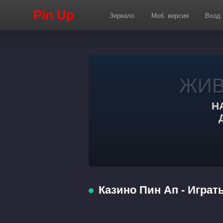
Pin Up
Зеркало
Моб. версия
Вход
ЖИВ
ТВЕННЫЙ
НУС
зователям!
зоваться
Казино Пин Ап - Играт