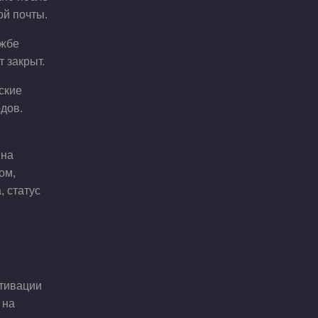
ой почты.
ужбе
 закрыт.
ские
дов.
 на
ом,
, статус
ктивации
 на