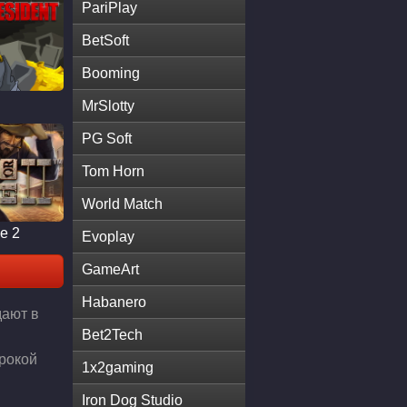
PariPlay
BetSoft
Booming
MrSlotty
PG Soft
Tom Horn
World Match
e 2
Evoplay
GameArt
Habanero
дают в
Bet2Tech
ирокой
1x2gaming
Iron Dog Studio