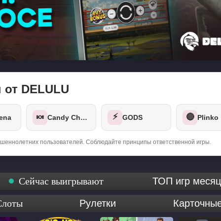
ы от DELULU
⚡
🍬
🔴
ena
Candy Chaos
GODS
Plinko
ршеннолетних пользователей. Соблюдайте принципы ответственной игры.
Сейчас выигрывают
ТОП игр меся
Слоты
Рулетки
Карточны