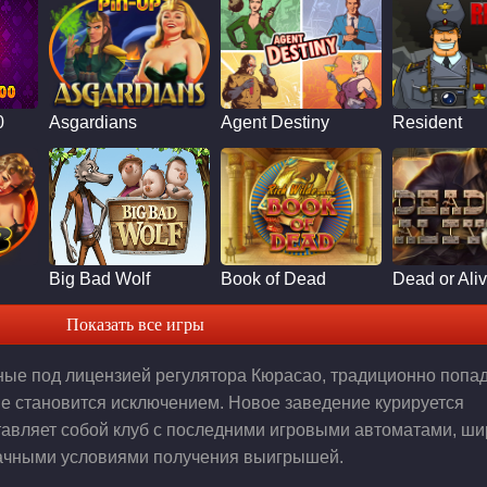
0
Asgardians
Agent Destiny
Resident
Big Bad Wolf
Book of Dead
Dead or Aliv
Показать все игры
ные под лицензией регулятора Кюрасао, традиционно попа
не становится исключением. Новое заведение курируется
дставляет собой клуб с последними игровыми автоматами, ш
рачными условиями получения выигрышей.